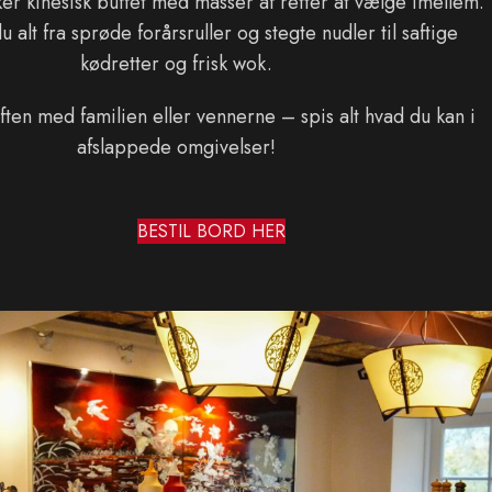
ker kinesisk buffet med masser af retter at vælge imellem.
 alt fra sprøde forårsruller og stegte nudler til saftige
kødretter og frisk wok.
 aften med familien eller vennerne – spis alt hvad du kan i
afslappede omgivelser!
BESTIL BORD HER