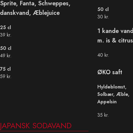
Sprite, Fanta, Schweppes,
50 cl
danskvand, Æblejuice
30 kr.
25 cl
1 kande van
39 kr.
m. is & citrus
50 cl
40 kr.
49 kr.
75 cl
ØKO saft
59 kr.
Hyldeblomst,
Solbær, Æble,
Appelsin
35 kr.
JAPANSK SODAVAND