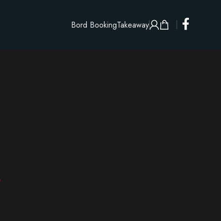
Bord Booking
Takeaway
t