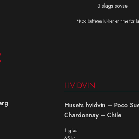
3 slags sovse
*Kød buffeten lukker en time før lu
R
HVIDVIN
erg
Husets hvidvin – Poco Su
Chardonnay – Chile
1 glas
65 kr.