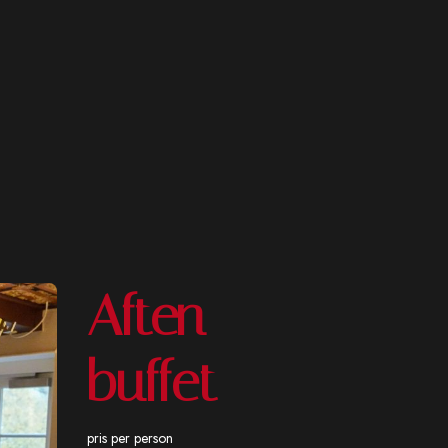
Aften
buffet
pris per person