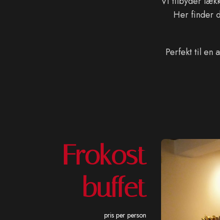
Vi tilbyder læk
Her finder du
Perfekt til en
Frokost
buffet
pris per person