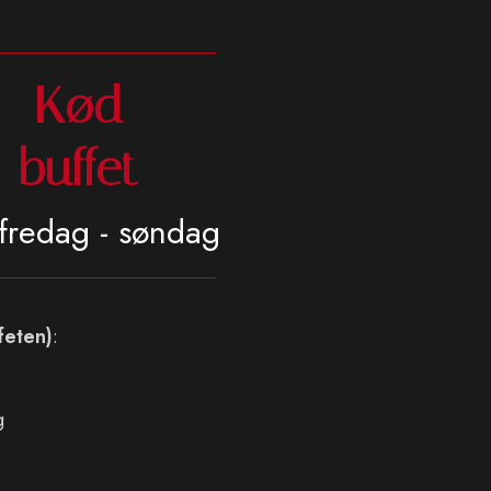
Kød
buffet
fredag - søndag
feten)
:
g